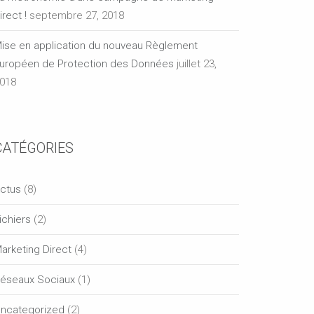
irect !
septembre 27, 2018
ise en application du nouveau Règlement
uropéen de Protection des Données
juillet 23,
018
CATÉGORIES
ctus
(8)
ichiers
(2)
arketing Direct
(4)
éseaux Sociaux
(1)
ncategorized
(2)