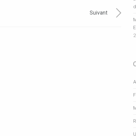
d
Suivant
M
E
2
A
F
M
R
U