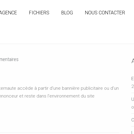
’AGENCE
FICHIERS
BLOG
NOUS CONTACTER
entaires
E
2
nternaute accède à partir d’une bannière publicitaire ou d’un
annonceur et reste dans l’environnement du site
U
o
C
L