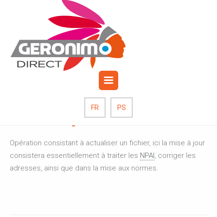
octobre 19, 2017
Publié par: Admin_grnm
0
Commentaires
Mise à jour
FR
PS
Opération consistant à actualiser un fichier, ici la mise à jour
consistera essentiellement à traiter les
NPAI
, corriger les
adresses, ainsi que dans la mise aux normes.