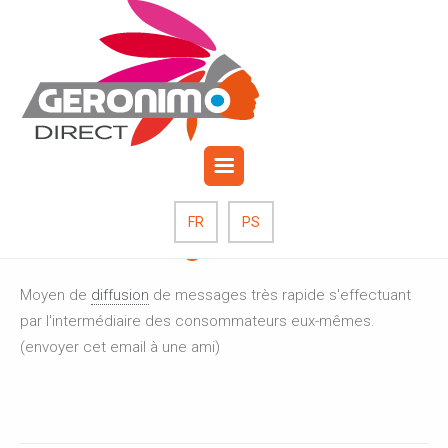
octobre 19, 2017
Publié par: Admin_grnm
0
Commentaires
Marketing Viral
FR
PS
Moyen de
diffusion
de messages très rapide s'effectuant
par l'intermédiaire des consommateurs eux-mêmes.
(envoyer cet email à une ami)