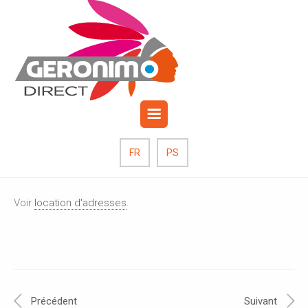
octobre 19, 2017
Publié par: Admin_grnm
0
Commentaires
Location de fichiers
FR
PS
Voir
location d'adresses
.
Précédent
Suivant